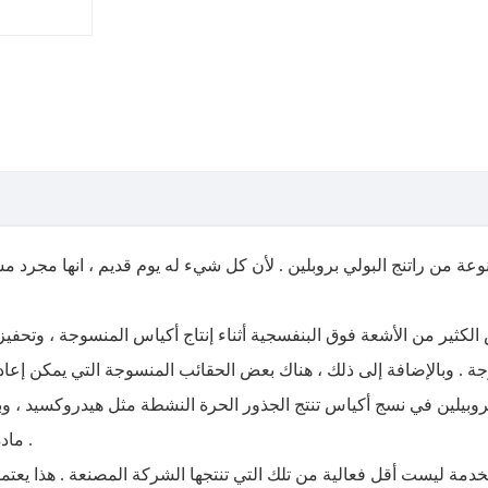
ة من راتنج البولي بروبلين . لأن كل شيء له يوم قديم ، انها مجرد م
لكثير من الأشعة فوق البنفسجية أثناء إنتاج أكياس المنسوجة ، وتحفيز
. وبالإضافة إلى ذلك ، هناك بعض الحقائب المنسوجة التي يمكن إعادة ا
 بروبيلين في نسج أكياس تنتج الجذور الحرة النشطة مثل هيدروكسيد ، و
مادة البولي بروبيلين أثناء إعادة التصنيع .
مة ليست أقل فعالية من تلك التي تنتجها الشركة المصنعة . هذا يعتمد