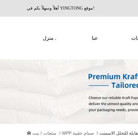
أهلاً وسهلاً بكم في YINGTONG موقع!
ات
عنا
منزل .
WPP صمام حقيبة
منتجات
بيت
قابلة للتحلل الاسمنت



