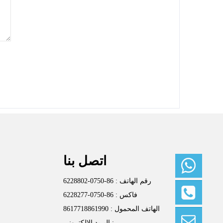
اتصل بنا
رقم الهاتف : 86-0750-6228802
واتساب:
فاكس : 86-0750-6228277
+861771
8861990
الهاتف المحمول : 8617718861990
هاتف:
البريد الإلكتروني :