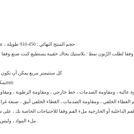
حجم المنتج النهائي : 450-910 طويلة ، عرض 350-600 ، أسفل عرض 80-180
فقا لطلب الزّبون نمط : بلاستيك يحاك حقيبة يستطيع كنت صنع وفقا ل
● كل سنتيمتر مربع يمكن أن تكون
● يمكن ثقب 64 إبرة ، إبرة قطرها 0.62mm
ملء المواد ، وليس من السهل تسرب ، سريعة ومريحة .